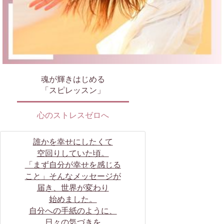
魂が輝きはじめる
「スピレッスン」
心のストレスゼロへ
誰かを幸せにしたくて
空回りしていた頃。
「まず自分が幸せを感じる
こと」そんなメッセージが
届き、世界が変わり
始めました。
自分への手紙のように、
日々の気づきを