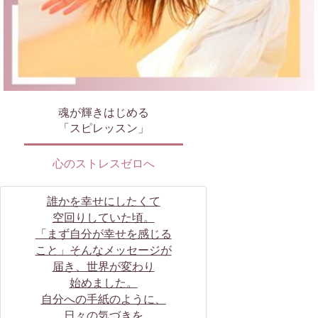
魂が輝きはじめる
「スピレッスン」
心のストレスゼロへ
誰かを幸せにしたくて
空回りしていた頃。
「まず自分が幸せを感じる
こと」そんなメッセージが
届き、世界が変わり
始めました。
自分への手紙のように、
日々の気づきを