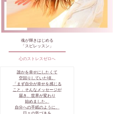
魂が輝きはじめる
「スピレッスン」
心のストレスゼロへ
誰かを幸せにしたくて
空回りしていた頃。
「まず自分が幸せを感じる
こと」そんなメッセージが
届き、世界が変わり
始めました。
自分への手紙のように、
日々の気づきを