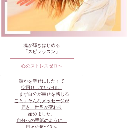
魂が輝きはじめる
「スピレッスン」
心のストレスゼロへ
誰かを幸せにしたくて
空回りしていた頃。
「まず自分が幸せを感じる
こと」そんなメッセージが
届き、世界が変わり
始めました。
自分への手紙のように、
日々の気づきを