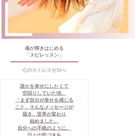
魂が輝きはじめる
「スピレッスン」
心のストレスゼロへ
誰かを幸せにしたくて
空回りしていた頃。
「まず自分が幸せを感じる
こと」そんなメッセージが
届き、世界が変わり
始めました。
自分への手紙のように、
日々の気づきを