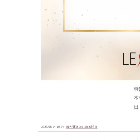
時
本
日
2025/08/14 10:54 |
魂が輝きはじめる呟き