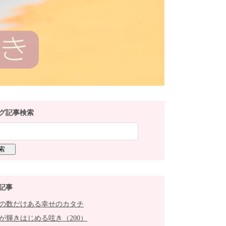
グ記事検索
記事
の数だけある幸せのカタチ
が輝きはじめる呟き（200）