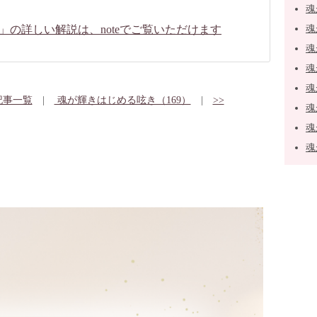
魂
」の詳しい解説は、noteでご覧いただけます
魂
魂
魂
魂
記事一覧
|
魂が輝きはじめる呟き（169）
|
>>
魂
魂
魂