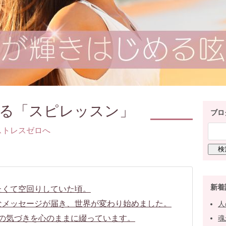
る「スピレッスン」
ブロ
ストレスゼロへ
新着
たくて空回りしていた頃。
なメッセージが届き、世界が変わり始めました。
人
の気づきを心のままに綴っています。
魂