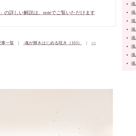
魂
」の詳しい解説は、noteでご覧いただけます
魂
魂
魂
魂
記事一覧
|
魂が輝きはじめる呟き（163）
|
>>
魂
魂
魂