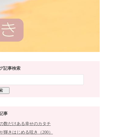
グ記事検索
記事
の数だけある幸せのカタチ
が輝きはじめる呟き（200）