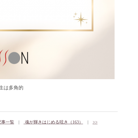
生は多角的
記事一覧
|
魂が輝きはじめる呟き（163）
|
>>