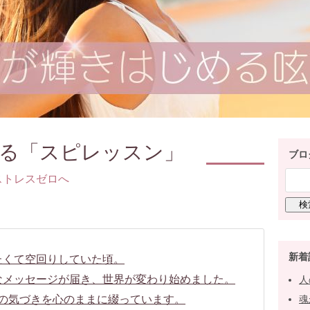
る「スピレッスン」
ブロ
ストレスゼロへ
新着
たくて空回りしていた頃。
なメッセージが届き、世界が変わり始めました。
人
の気づきを心のままに綴っています。
魂