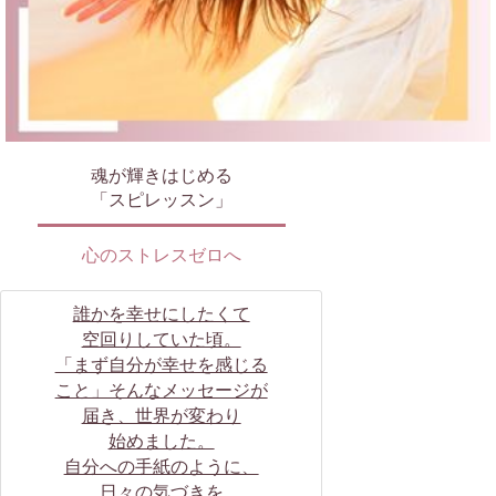
魂が輝きはじめる
「スピレッスン」
心のストレスゼロへ
誰かを幸せにしたくて
空回りしていた頃。
「まず自分が幸せを感じる
こと」そんなメッセージが
届き、世界が変わり
始めました。
自分への手紙のように、
日々の気づきを