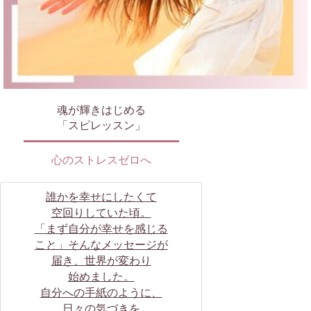
魂が輝きはじめる
「スピレッスン」
心のストレスゼロへ
誰かを幸せにしたくて
空回りしていた頃。
「まず自分が幸せを感じる
こと」そんなメッセージが
届き、世界が変わり
始めました。
自分への手紙のように、
日々の気づきを